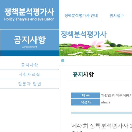
제 목
제47회 정책분석평가
작성자
admini
제47회 정책분석평가사 