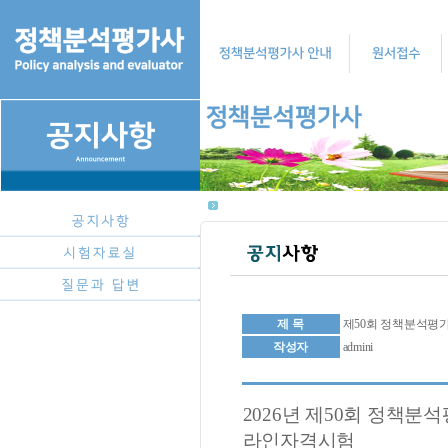
제 목
제50회 정책분석평가
작성자
admini
2026년 제50회 정책분석
라인자격시험